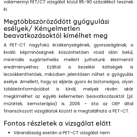
valamennyi PET/CT vizsgálat közül 85-90 százalékot tesznek
ki.
Megtöbbszöröződött gyógyulási
esélyek/ Kényelmetlen
beavatkozásoktól kímélhet meg
A PET-CT nagyfokú érzékenységének, gyorsaságának, a
kiváló képminőségnek köszönhetően rövid időn belül,
minimális sugárterhelés mellett juthatunk életmentő
eredményekhez. Ezáltal a kezelési költségek is
lecsökkenthetőek, miközben jelentősen nőhet a gyógyulás
esélye. Amellett, hogy az eljárás gyors és biztonságos, olyan
többletinformációkat is kínál, melyek révén akár
megkímélhet az egyéb kellemetlen beavatkozásoktól (pl.
műtétek, kemoterápia) is. 2006 - óta az OEP által
finanszírozott vizsgálatok között is megtalálható a PET-CT.
Fontos részletek a vizsgálat előtt
Várandósság esetén a PET-CT vizsgálat nem