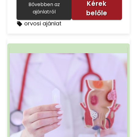
Kérek
Bővebben az
ajánlatról
belőle
orvosi ajánlat