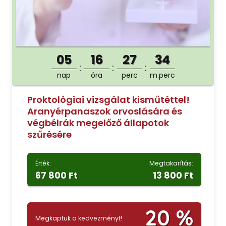
05
16
27
33
nap
óra
perc
m.perc
Proktológiai vizsgálat kisműtéttel!
Aranyérpanaszok orvoslására és
végbélrák megelőző állapotok
szűrésére
Érték:
Megtakarítás:
67 800 Ft
13 800 Ft
20 %
Megkaptuk a kedvezményt!