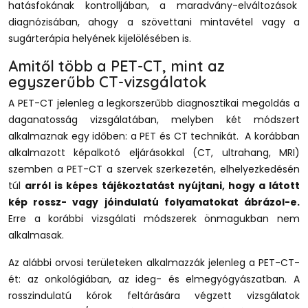
hatásfokának kontrolljában, a maradvány-elváltozások
diagnózisában, ahogy a szövettani mintavétel vagy a
sugárterápia helyének kijelölésében is.
Amitől több a PET-CT, mint az
egyszerűbb CT-vizsgálatok
A PET-CT jelenleg a legkorszerűbb diagnosztikai megoldás a
daganatosság vizsgálatában, melyben két módszert
alkalmaznak egy időben: a PET és CT technikát. A korábban
alkalmazott képalkotó eljárásokkal (CT, ultrahang, MRI)
szemben a PET-CT a szervek szerkezetén, elhelyezkedésén
túl
arról is képes tájékoztatást nyújtani, hogy a látott
kép rossz- vagy jóindulatú folyamatokat ábrázol-e.
Erre a korábbi vizsgálati módszerek önmagukban nem
alkalmasak.
Az alábbi orvosi területeken alkalmazzák jelenleg a PET-CT-
ét: az onkológiában, az ideg- és elmegyógyászatban. A
rosszindulatú kórok feltárására végzett vizsgálatok