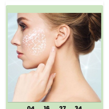
04
16
27
33