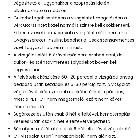
végezhető el, ugyanakkor a szoptatás idején
alkalmazható a módszer.
Cukorbetegek esetében a vizsgálatot megelőzően a
vércukorszintet közel normális szintre kell csökkenteni.
Ebben az esetben 4 órával a vizsgálat előtt nem ehet.
Gyógyszereket, inzulint beadhatja. Csak szénsavmentes
vizet fogyaszthat, semmi mást.
A vizsgálat előtt 6 órával már nem szabad enni, de
cukor- és szénsavmentes folyadékot bőven kell
fogyasztani.
A felvételek készítése 60-120 perccel a vizsgálati anyag
beadása után kezdődik és 5-30 percig tart. A vizsgálat
végeztével akár azonnal munkába állhat a páciens,
mert a PET-CT nem megterhelő, ezért nem követi
lábadozási idő.
Sugárkezelés után csak 8 hét elteltével, kemoterápiás
kezelés után csak 4 hét elteltével végezhető.
Bármilyen műtét után csak 6 hét elteltével végezhető.
CT vizsgálat után 1 hónapon belül nem ajánlott.