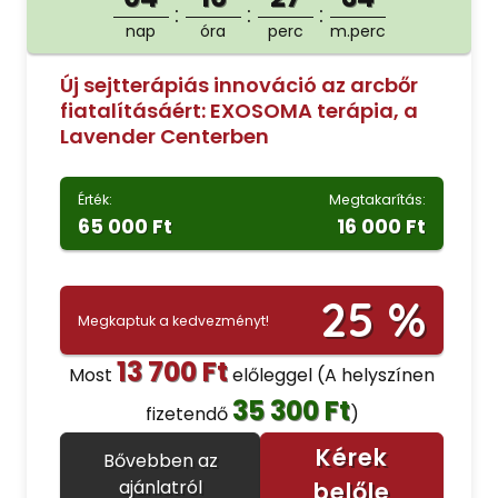
nap
óra
perc
m.perc
Új sejtterápiás innováció az arcbőr
fiatalításáért: EXOSOMA terápia, a
Lavender Centerben
Érték:
Megtakarítás:
65 000 Ft
16 000 Ft
25 %
Megkaptuk a kedvezményt!
13 700 Ft
Most
előleggel
(A helyszínen
35 300 Ft
fizetendő
)
Kérek
Bővebben az
ajánlatról
belőle