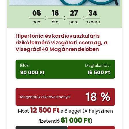
05
16
27
33
nap
óra
perc
m.perc
Hipertónia és kardiovaszkuláris
rizikófelmérő vizsgálati csomag, a
Visegrádi40 Magánrendelőben
Érték:
Megtakarítás:
90 000 Ft
16 500 Ft
18 %
Megkaptuk a kedvezményt!
12 500 Ft
Most
előleggel
(A helyszínen
61 000 Ft
fizetendő
)