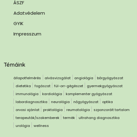
ÁSZF
Adatvédelem
GYIK
Impresszum
Témáink
állapotfelmérés
alvásvizsgálat
angiológia
bőrgyógyászat
dietetika
fogászat
fül-orr-gégészet
gyermekgyógyászat
immunológia
kardiológia
komplementer gyógyászat
labordiagnosztika
neurológia
nőgyógyászat
optika
orvosi ajánlat
proktológia
reumatológia
szponzorált tartalom
terapeuták/szakemberek
termék
ultrahang diagnosztika
urológia
wellness