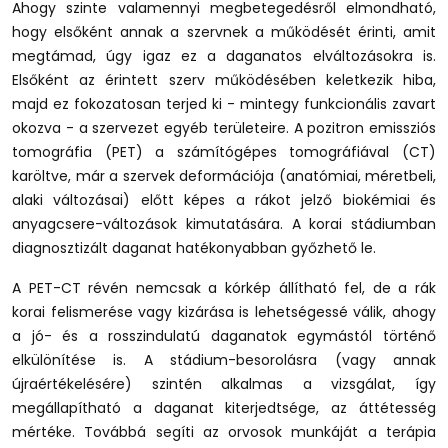
Ahogy szinte valamennyi megbetegedésről elmondható,
hogy elsőként annak a szervnek a működését érinti, amit
megtámad, úgy igaz ez a daganatos elváltozásokra is.
Elsőként az érintett szerv működésében keletkezik hiba,
majd ez fokozatosan terjed ki - mintegy funkcionális zavart
okozva - a szervezet egyéb területeire. A pozitron emissziós
tomográfia (PET) a számítógépes tomográfiával (CT)
karöltve, már a szervek deformációja (anatómiai, méretbeli,
alaki változásai) előtt képes a rákot jelző biokémiai és
anyagcsere-változások kimutatására. A korai stádiumban
diagnosztizált daganat hatékonyabban győzhető le.
A PET-CT révén nemcsak a kórkép állítható fel, de a rák
korai felismerése vagy kizárása is lehetségessé válik, ahogy
a jó- és a rosszindulatú daganatok egymástól történő
elkülönítése is. A stádium-besorolásra (vagy annak
újraértékelésére) szintén alkalmas a vizsgálat, így
megállapítható a daganat kiterjedtsége, az áttétesség
mértéke. Továbbá segíti az orvosok munkáját a terápia