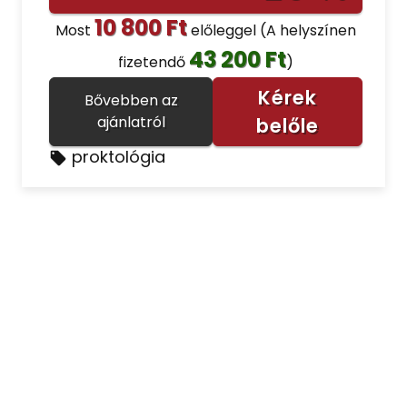
10 800 Ft
Most
előleggel
(A helyszínen
43 200 Ft
fizetendő
)
Kérek
Bővebben az
ajánlatról
belőle
proktológia