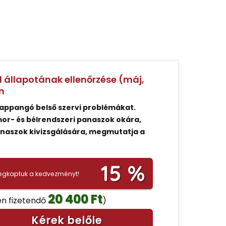
d állapotának ellenőrzése (máj,
n
lappangó belső szervi problémákat.
omor- és bélrendszeri panaszok okára,
anaszok kivizsgálására, megmutatja a
15 %
gkaptuk a kedvezményt!
20 400 Ft
en fizetendő
)
Kérek belőle