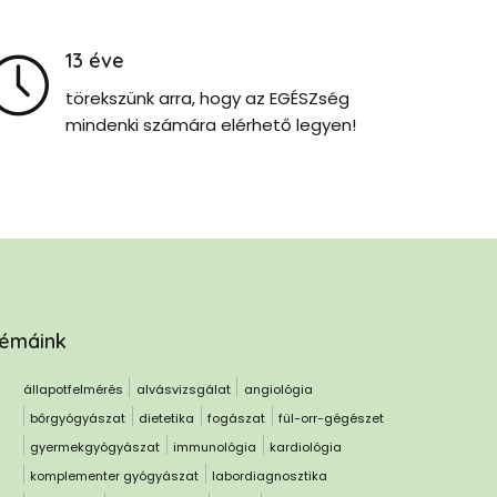
13
éve
törekszünk arra, hogy az EGÉSZség
mindenki számára elérhető legyen!
émáink
állapotfelmérés
alvásvizsgálat
angiológia
bőrgyógyászat
dietetika
fogászat
fül-orr-gégészet
gyermekgyógyászat
immunológia
kardiológia
komplementer gyógyászat
labordiagnosztika