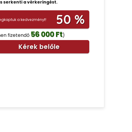
s serkenti a vérkeringést.
50 %
gkaptuk a kedvezményt!
56 000 Ft
nen fizetendő
)
Kérek belőle