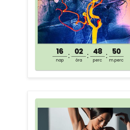
16
02
48
50
nap
óra
perc
m.perc