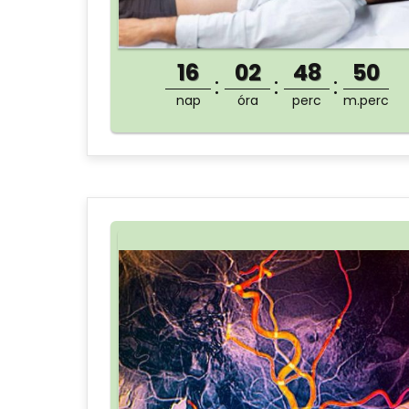
16
02
48
50
nap
óra
perc
m.perc