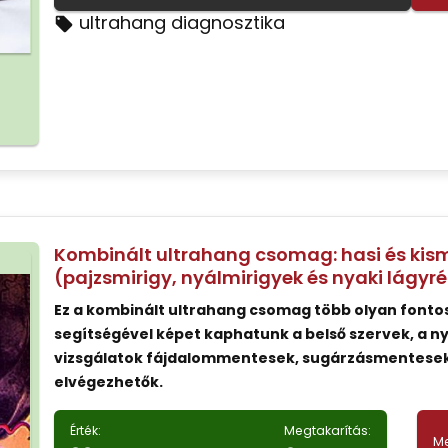
ultrahang diagnosztika
Kombinált ultrahang csomag: hasi és kism
(pajzsmirigy, nyálmirigyek és nyaki lágyr
Ez a kombinált ultrahang csomag több olyan fontos
segítségével képet kaphatunk a belső szervek, a nya
vizsgálatok fájdalommentesek, sugárzásmentesek
elvégezhetők.
Érték:
Megtakarítás:
Me