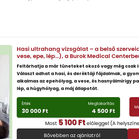
Hasi ultrahang vizsgálat – a belső szervei
vese, epe, lép…), a Burok Medical Centerbe
Feltárhatja a már tüneteket okozó vagy még csak 
Választ adhat a hasi, és deréktáji fájdalmak, a gy
alkalmas az epehólyag, a vese, és hasnyálmirigy p
lép, a húgyhólyag, a máj állapotát.
Érték:
Megtakarítás:
Me
30 000 Ft
4 500 Ft
5 100 Ft
Most
előleggel
(A helyszín
Bővebben az ajánlatról