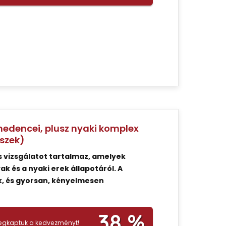
edencei, plusz nyaki komplex
észek)
 vizsgálatot tartalmaz, amelyek
k és a nyaki erek állapotáról. A
, és gyorsan, kényelmesen
38 %
gkaptuk a kedvezményt!