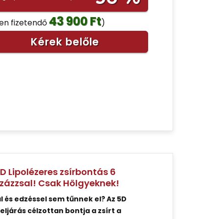
43 900 Ft
nen fizetendő
)
Kérek belőle
 Lipolézeres zsírbontás 6
százzsal! Csak Hölgyeknek!
 és edzéssel sem tűnnek el? Az 5D
ljárás célzottan bontja a zsírt a