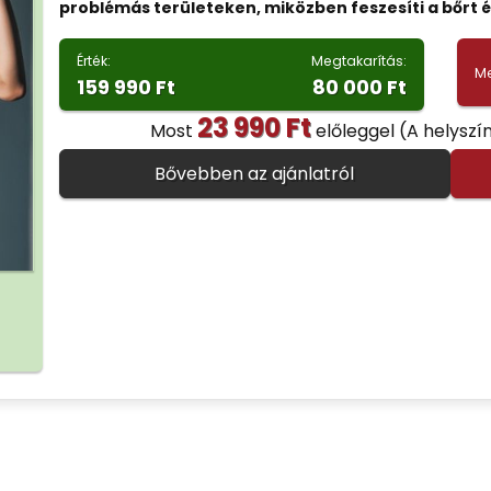
problémás területeken, miközben feszesíti a bőrt é
Érték:
Megtakarítás:
Me
159 990 Ft
80 000 Ft
23 990 Ft
Most
előleggel
(A helyszí
Bővebben az ajánlatról