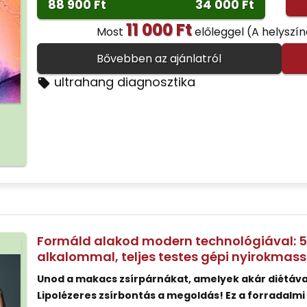
88 900 Ft
34 000 Ft
11 000 Ft
Most
előleggel
(A helyszí
Bővebben az ajánlatról
ultrahang diagnosztika
Formáld alakod modern technológiával: 5D
alkalommal, teljes testes gépi nyirokmas
Unod a makacs zsírpárnákat, amelyek akár diétával
Lipolézeres zsírbontás a megoldás! Ez a forradalmi e