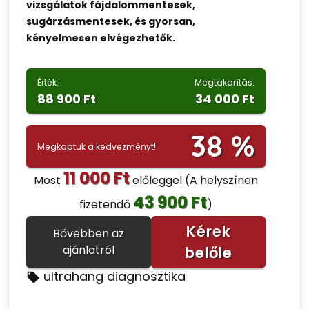
vizsgálatok fájdalommentesek,
sugárzásmentesek, és gyorsan,
kényelmesen elvégezhetők.
Érték:
Megtakarítás:
88 900 Ft
34 000 Ft
38 %
Megkaptuk a kedvezményt!
11 000 Ft
Most
előleggel
(A helyszínen
43 900 Ft
fizetendő
)
Kérek
Bővebben az
ajánlatról
belőle
ultrahang diagnosztika