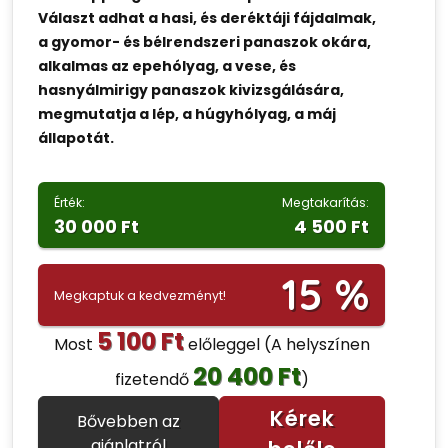
Választ adhat a hasi, és deréktáji fájdalmak,
a gyomor- és bélrendszeri panaszok okára,
alkalmas az epehólyag, a vese, és
hasnyálmirigy panaszok kivizsgálására,
megmutatja a lép, a húgyhólyag, a máj
állapotát.
Érték:
Megtakarítás:
30 000 Ft
4 500 Ft
15 %
Megkaptuk a kedvezményt!
5 100 Ft
Most
előleggel
(A helyszínen
20 400 Ft
fizetendő
)
Kérek
Bővebben az
ajánlatról