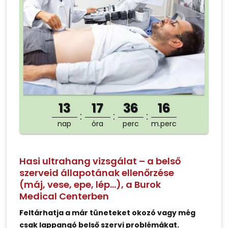
13
17
36
16
nap
óra
perc
m.perc
Hasi ultrahang vizsgálat – a belső
szerveid állapotának ellenőrzése
(máj, vese, epe, lép…), a Burok
Medical Centerben
Feltárhatja a már tüneteket okozó vagy még
csak lappangó belső szervi problémákat.