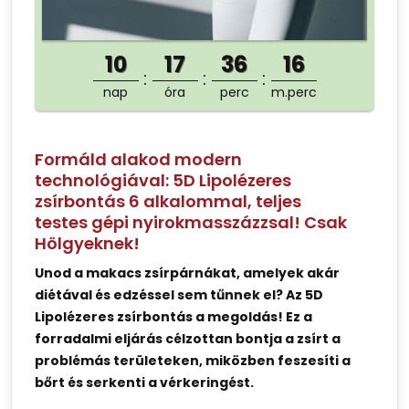
10
17
36
16
nap
óra
perc
m.perc
Formáld alakod modern
technológiával: 5D Lipolézeres
zsírbontás 6 alkalommal, teljes
testes gépi nyirokmasszázzsal! Csak
Hölgyeknek!
Unod a makacs zsírpárnákat, amelyek akár
diétával és edzéssel sem tűnnek el? Az 5D
Lipolézeres zsírbontás a megoldás! Ez a
forradalmi eljárás célzottan bontja a zsírt a
problémás területeken, miközben feszesíti a
bőrt és serkenti a vérkeringést.