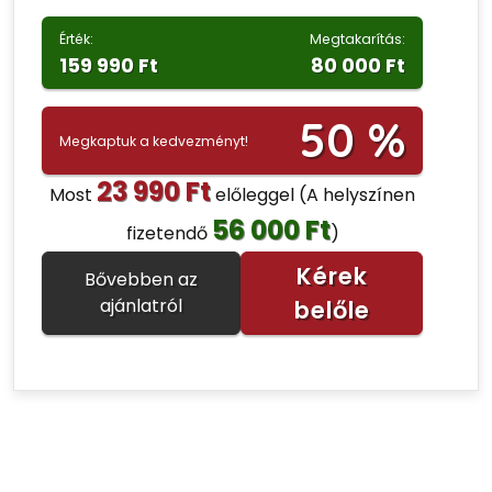
Érték:
Megtakarítás:
159 990 Ft
80 000 Ft
50 %
Megkaptuk a kedvezményt!
23 990 Ft
Most
előleggel
(A helyszínen
56 000 Ft
fizetendő
)
Kérek
Bővebben az
ajánlatról
belőle