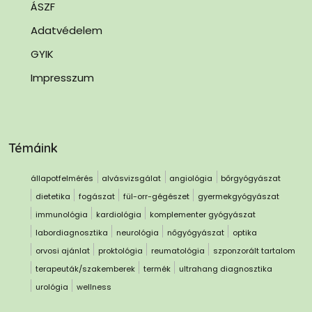
ÁSZF
Adatvédelem
GYIK
Impresszum
Témáink
állapotfelmérés
alvásvizsgálat
angiológia
bőrgyógyászat
dietetika
fogászat
fül-orr-gégészet
gyermekgyógyászat
immunológia
kardiológia
komplementer gyógyászat
labordiagnosztika
neurológia
nőgyógyászat
optika
orvosi ajánlat
proktológia
reumatológia
szponzorált tartalom
terapeuták/szakemberek
termék
ultrahang diagnosztika
urológia
wellness