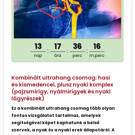
13
17
36
16
nap
óra
perc
m.perc
Kombinált ultrahang csomag: hasi
és kismedencei, plusz nyaki komplex
(pajzsmirigy, nyálmirigyek és nyaki
lágyrészek)
Ez a kombinált ultrahang csomag több olyan
fontos vizsgálatot tartalmaz, amelyek
segítségével képet kaphatunk a belső
szervek, a nyak és a nyaki erek állapotáról. A